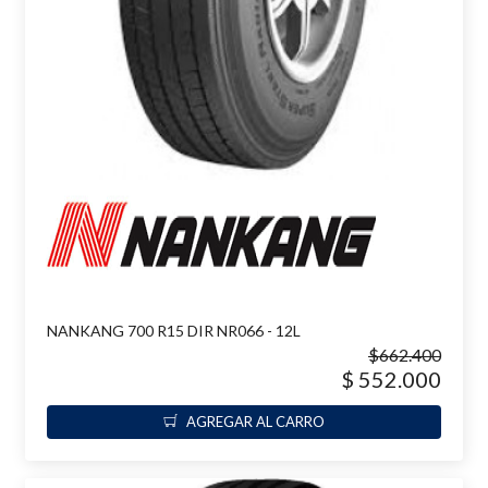
NANKANG 700 R15 DIR NR066 - 12L
$662.400
$ 552.000
AGREGAR AL CARRO