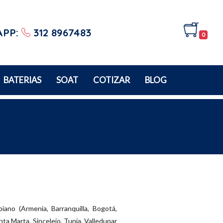
APP:
312 8967483
0
BATERIAS
SOAT
COTIZAR
BLOG
iano (Armenia, Barranquilla, Bogotá,
ta Marta, Sincelejo, Tunja, Valledupar