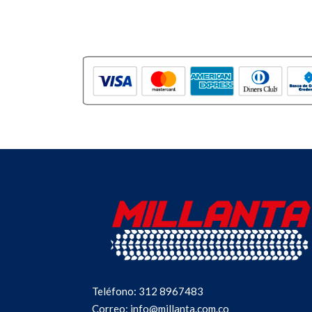
Teléfono: 312 8967483
Correo: info@millanta.com.co