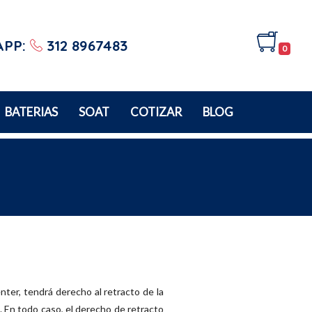
APP:
312 8967483
0
BATERIAS
SOAT
COTIZAR
BLOG
O
nter, tendrá derecho al retracto de la
. En todo caso, el derecho de retracto