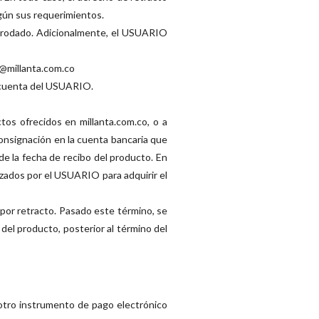
egún sus requerimientos.
/o rodado. Adicionalmente, el USUARIO
o@millanta.com.co
r cuenta del USUARIO.
os ofrecidos en millanta.com.co, o a
nsignación en la cuenta bancaria que
 de la fecha de recibo del producto. En
lizados por el USUARIO para adquirir el
 por retracto. Pasado este término, se
el producto, posterior al término del
 otro instrumento de pago electrónico