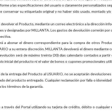
forme a las especificaciones del usuario o claramente personalizados s
ebe conservar su etiquetado original y no haber sido usado, montado y
devolver el Producto, mediante un correo electrónico a la dirección inf
ibles y designadas por MILLANTA. Los gastos de devolución correrán po
ectiva.
á a abonar el dinero correspondiente para la compra de otros Product
ARIO a su entera discreción. MILLANTA devolverá el dinero mediante co
 devolución será de máximo treinta (30) días calendario contados a partir
ío inicial del producto ni el valor de bonos o cupones promocionales uti
és de la entrega del Producto al USUARIO, no se aceptarán devoluciones
 del producto entregado. Cualquier reclamación por falla o idoneidad d
los términos de la garantía.
través del Portal utilizando su tarjeta de crédito, débito o cualquier