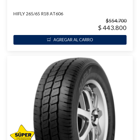
HIFLY 265/65 R18 AT606
$554.700
$ 443.800
AGREGAR AL CARRO